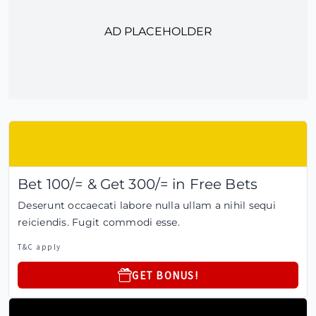
AD PLACEHOLDER
Bet 100/= & Get 300/= in Free Bets
Deserunt occaecati labore nulla ullam a nihil sequi
reiciendis. Fugit commodi esse.
T&C apply
GET BONUS!