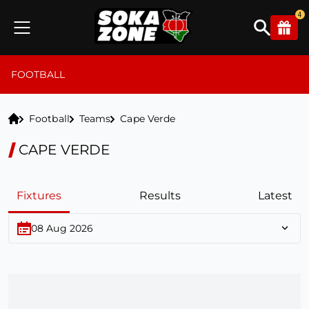
4
FOOTBALL
Football
Teams
Cape Verde
CAPE VERDE
Fixtures
Results
Latest
08 Aug 2026